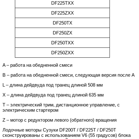
DF225TXX
DF225ZXX
DF250TX
DF250ZX
DF250TXX
DF250ZXX
A – работа на обедненной смеси
B – работа на обедненной смеси, следующая версия после А
L – длина дейдвуда под транец длиной 508 мм
X – длина дейдвуда под транец длиной 635 мм
T – электрический трим, дистанционное управление, с
электрическим стартером
Z – мотор с редуктором левого (обратного) вращения
Лодочные моторы Сузуки DF200T / DF225T / DF250T
сконструированы с использованием V6 (55 градусов) блока