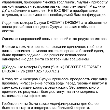
управления, приборами “кнопка троллинга”, “мульти прибор”(у
разной мощности возможна разная комплектация). Машинка
ДУ с кабелями в комплект НЕ ВХОДИТ и приобретается
отдельно, в зависимости от необходимой Вам конфигурации.
Лодочные моторы Сузуки DF325AT / DF350AT это абсолютно
новая разработка концерна Сузуки, начатая с «белого
листа».
Одним из направлений новых решений стал редуктор мотора.
В связи с тем, что при использовании одиночного гребного
винта, возникает не малая потеря энергии на боковой сдвиг,
было принято радикальное решение использовать
одновременно два винта со встречным вращением.
К тому же инженерам Сузуки пришлось преодолеть еще одну
проблему: «Рассечение потока воды перед гребным винтом в
силу конструкции корпуса редуктора». Это заняло много
времени, но результат был достигнут на этих моделях с
максимальным эффектом.
Гребные винты были также модифицированы для более
быстрого старта и поддержания большей скорости.