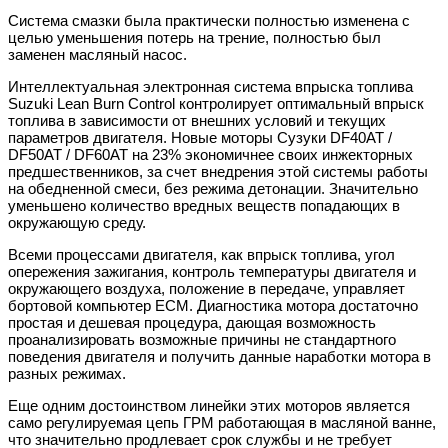
Система смазки была практически полностью изменена с
целью уменьшения потерь на трение, полностью был
заменен масляный насос.
Интеллектуальная электронная система впрыска топлива
Suzuki Lean Burn Control контролирует оптимальный впрыск
топлива в зависимости от внешних условий и текущих
параметров двигателя. Новые моторы Сузуки DF40AT /
DF50AT / DF60AT на 23% экономичнее своих инжекторных
предшественников, за счет внедрения этой системы работы
на обедненной смеси, без режима детонации. Значительно
уменьшено количество вредных веществ попадающих в
окружающую среду.
Всеми процессами двигателя, как впрыск топлива, угол
опережения зажигания, контроль температуры двигателя и
окружающего воздуха, положение в передаче, управляет
бортовой компьютер ЕСМ. Диагностика мотора достаточно
простая и дешевая процедура, дающая возможность
проанализировать возможные причины не стандартного
поведения двигателя и получить данные наработки мотора в
разных режимах.
Еще одним достоинством линейки этих моторов является
само регулируемая цепь ГРМ работающая в масляной ванне,
что значительно продлевает срок службы и не требует