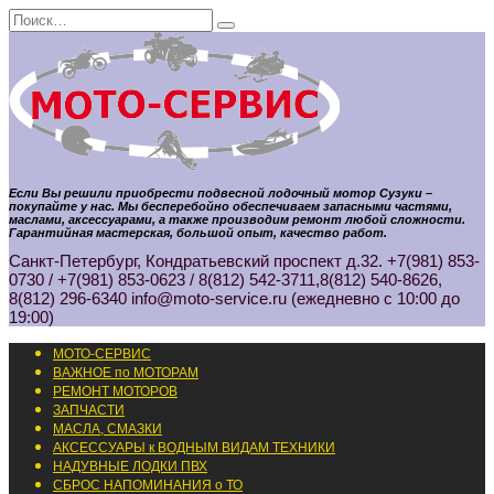
Перейти
Search
к
for:
содержанию
Если Вы решили приобрести подвесной лодочный мотор Сузуки –
покупайте у нас. Мы бесперебойно обеспечиваем запасными частями,
маслами, аксессуарами, а также производим ремонт любой сложности.
Гарантийная мастерская, большой опыт, качество работ.
Санкт-Петербург, Кондратьевский проспект д.32. +7(981) 853-
0730 / +7(981) 853-0623 / 8(812) 542-3711,8(812) 540-8626,
8(812) 296-6340 info@moto-service.ru (ежедневно с 10:00 до
19:00)
МОТО-СЕРВИС
ВАЖНОЕ по МОТОРАМ
РЕМОНТ МОТОРОВ
ЗАПЧАСТИ
МАСЛА, СМАЗКИ
АКСЕССУАРЫ к ВОДНЫМ ВИДАМ ТЕХНИКИ
НАДУВНЫЕ ЛОДКИ ПВХ
СБРОС НАПОМИНАНИЯ о ТО