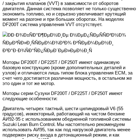
/ закрытия клапанов (VVT) в зависимости от оборотов
двигателя. Данная система позволяет не только существенно
экономить топливо, но и серьезно увеличивает крутящий
момент на разгоне и при больших оборотах. На моделях
DF200T система управления VVT отсутствует.
Моторы DF200T / DF225T / DF250T имеют одинаковую
базовую конструкцию (кроме дополнительных деталей и
узлов) и отличаются лишь типом блока управления ЕСМ, за
счет чего достигается различная мощность, в остальном же
это один и тот же мотор.
Моторы серии Сузуки DF200T / DF225T / DF250T имеют
следующие особенности:
Двигатель четырех тактный, шести цилиндровый V6 (55
градусов), инжекторный, работающий на чистом бензине
АИ92-95 с использованием обедненной топливной системы
Suzuki Lean Burn Control. Мы настоятельно рекомендуем
использовать АИ95, так как под нагрузкой двигатель менее
подвержен риску входа в детонационный режим, и как