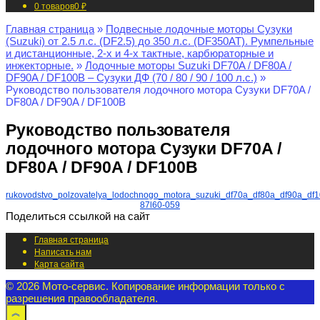
0 товаров
0 ₽
Главная страница
»
Подвесные лодочные моторы Сузуки
(Suzuki) от 2.5 л.с. (DF2.5) до 350 л.с. (DF350AT). Румпельные
и дистанционные, 2-х и 4-х тактные, карбюраторные и
инжекторные.
»
Лодочные моторы Suzuki DF70A / DF80A /
DF90A / DF100B – Сузуки ДФ (70 / 80 / 90 / 100 л.с.)
»
Руководство пользователя лодочного мотора Сузуки DF70A /
DF80A / DF90A / DF100B
Руководство пользователя
лодочного мотора Сузуки DF70A /
DF80A / DF90A / DF100B
rukovodstvo_polzovatelya_lodochnogo_motora_suzuki_df70a_df80a_df90a_df
87l60-059
Поделиться ссылкой на сайт
Главная страница
Написать нам
Карта сайта
© 2026 Мото-сервис. Копирование информации только с
разрешения правообладателя.