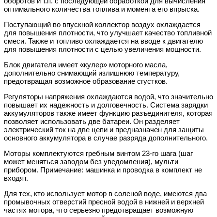
оборотов и т.п. с последующей обработкой для вычисления
оптимального количества топлива и момента его впрыска.
Поступающий во впускной коллектор воздух охлаждается
для повышения плотности, что улучшает качество топливной
смеси. Также и топливо охлаждается на вводе к двигателю
для повышения плотности с целью увеличения мощности.
Блок двигателя имеет «кулер» моторного масла,
дополнительно снимающий излишнюю температуру,
предотвращая возможное образование сгустков.
Регуляторы напряжения охлаждаются водой, что значительно
повышает их надежность и долговечность. Система зарядки
аккумуляторов также имеет функцию разъединителя, которая
позволяет использовать две батареи. Он разделяет
электрический ток на две цепи и предназначен для защиты
основного аккумулятора в случае разряда дополнительного.
Моторы комплектуются гребным винтом 23-го шага (шаг
может меняться заводом без уведомления), мульти
прибором. Примечание: машинка и проводка в комплект не
входят.
Для тех, кто использует мотор в соленой воде, имеются два
промывочных отверстий пресной водой в нижней и верхней
частях мотора, что серьезно предотвращает возможную