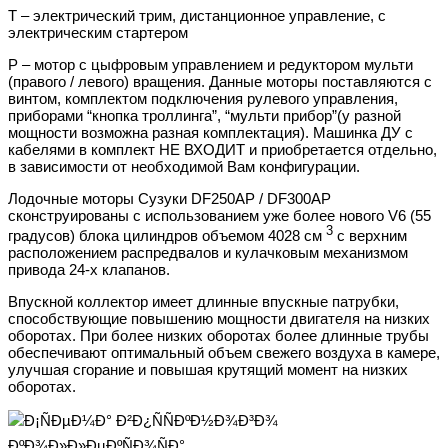
T – электрический трим, дистанционное управление, с
электрическим стартером
P – мотор с цыфровым управлением и редуктором мульти
(правого / левого) вращения. Данные моторы поставляются с
винтом, комплектом подключения рулевого управления,
приборами “кнопка троллинга”, “мульти прибор”(у разной
мощности возможна разная комплектация). Машинка ДУ с
кабелями в комплект НЕ ВХОДИТ и приобретается отдельно,
в зависимости от необходимой Вам конфигурации.
Лодочные моторы Сузуки DF250AP / DF300AP
сконструированы с использованием уже более нового V6 (55
3
градусов) блока цилиндров объемом 4028 см
с верхним
расположением распредвалов и кулачковым механизмом
привода 24-х клапанов.
Впускной коллектор имеет длинные впускные патрубки,
способствующие повышению мощности двигателя на низких
оборотах. При более низких оборотах более длинные трубы
обеспечивают оптимальный объем свежего воздуха в камере,
улучшая сгорание и повышая крутящий момент на низких
оборотах.