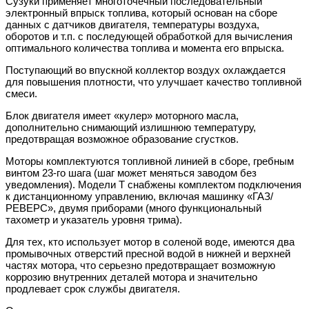
Сузуки применяет многоточечный последовательный
электронный впрыск топлива, который основан на сборе
данных с датчиков двигателя, температуры воздуха,
оборотов и т.п. с последующей обработкой для вычисления
оптимального количества топлива и момента его впрыска.
Поступающий во впускной коллектор воздух охлаждается
для повышения плотности, что улучшает качество топливной
смеси.
Блок двигателя имеет «кулер» моторного масла,
дополнительно снимающий излишнюю температуру,
предотвращая возможное образование сгустков.
Моторы комплектуются топливной линией в сборе, гребным
винтом 23-го шага (шаг может меняться заводом без
уведомления). Модели Т снабжены комплектом подключения
к дистанционному управлению, включая машинку «ГАЗ/
РЕВЕРС», двумя приборами (много функциональный
тахометр и указатель уровня трима).
Для тех, кто использует мотор в соленой воде, имеются два
промывочных отверстий пресной водой в нижней и верхней
частях мотора, что серьезно предотвращает возможную
коррозию внутренних деталей мотора и значительно
продлевает срок службы двигателя.