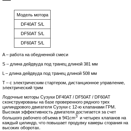
Модель мотора
DF40AT S/L
DF50AT S/L
DF60AT S/L
A – работа на обедненной смеси
S – длина дейдвуда под транец длиной 381 мм
L – длина дейдвуда под транец длиной 508 мм
T – с электрическим стартером, дистанционное управление,
электрический трим
Лодочные моторы Сузуки DF40AT / DF50AT / DF60AT
сконструированы на базе проверенного рядного трех
цилиндрового двигателя Сузуки с 12-ю клапанами ГРМ.
Высокая эффективность двигателя достигается за счет
3
большого рабочего объема в 941cm
и четырех клапанов на
каждый цилиндр, что повышает продувку камеры сгорания на
высоких оборотах.