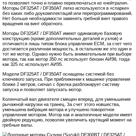
то позволяет точно и плавно переключаться из «нейтрали».
Моторы DF325AT / DF350AT легко используются в «спарке»
без каких либо доукомплектаций или перепрограммирований.
Нет больше необходимости заменять гребной винт правого
вращения на винт обратного.
Моторы DF325AT / DF350AT имеют одинаковую базовую
конструкцию (кроме дополнительных деталей и узлов) и
отличаются лишь типом блока управления ЕСМ, за счет чего
достигается различная мощность, в остальном же это один и
тот же мотор. Однако нужно быть внимательным при выборе
мотора, так как мотор 350 лс использует бензин АИ98, тогда
как 325 лс использует АИ95.
Модели DF325AT / DF350AT оснащены системой без
ключевого запуска. При приближении к машинке управления
ближе 2 метров, сигнал с брелка разблокирует систему
запуска и позволяет запускать мотор.
Коленчатый вал двигателя смещен вперед, для уменьшения
рычажной нагрузки на транец. За счет этого новшества,
уменьшена вибрация мотора и улучшено поворотное
управление мотором. Мотор как и аналогичные модели имеет
двойную редукцию, позволяя увеличить крутящий момент на
гребные валы.